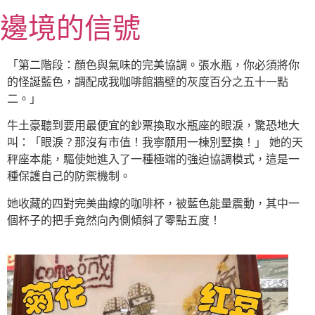
跳
邊境的信號
至
主
要
「第二階段：顏色與氣味的完美協調。張水瓶，你必須將你
內
的怪誕藍色，調配成我咖啡館牆壁的灰度百分之五十一點
容
二。」
牛土豪聽到要用最便宜的鈔票換取水瓶座的眼淚，驚恐地大
叫：「眼淚？那沒有市值！我寧願用一棟別墅換！」 她的天
秤座本能，驅使她進入了一種極端的強迫協調模式，這是一
種保護自己的防禦機制。
她收藏的四對完美曲線的咖啡杯，被藍色能量震動，其中一
個杯子的把手竟然向內側傾斜了零點五度！