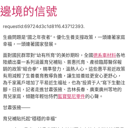
跳
邊境的信號
至
主
要
requestId:69724d3c1d81f6.43712393.
內
生齒問題是“國之年夜者”。優化生養支撐政策，一頭連著家庭
容
幸福，一頭連著國家發展。
面對國民群眾對“幼有所育”的美妙期盼，全國
德系車材料
各地
陸續出臺一系列涵蓋育兒補貼、普惠托育、產檢臨蓐醫保報
銷的政策“組合拳”，精準發力，溫熱人心。這些惠平易近政策
有用減輕了生養養育教導負擔，讓生娃養娃更安心更舒心，
為千家萬戶增加了平易近生福祉，也為“投資于人”寫下生動注
腳。日前，記者走進甘肅張掖、吉林長春、廣東廣州等地的
育兒家庭，傾聽年輕怙恃們
藍寶堅尼零件
的心聲。
甘肅張掖——
育兒補貼托起“穩穩的幸福”