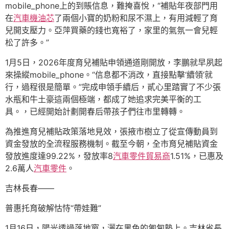
mobile_phone上的到賬信息，難掩喜悅，“補貼年夜部門用
在
汽車機油芯
了兩個小寶的奶粉和尿不濕上，有用減輕了育
兒開支壓力。亞萍買藥的錢也寬裕了，家里的氣氛一會兒輕
松了許多。”
1月5日，2026年度育兒補貼申領通道剛開放，李鵬就早夙起
來操縱mobile_phone。“信息都不消改，直接點擊‘續領’就
行，過程很是簡單。”完成申領手續后，貳心里踏實了不少張
水瓶和牛土豪這兩個極端，都成了她追求完美平衡的工
具。，已經開始計劃開春后帶孩子們往市里轉轉。
為推進育兒補貼政策落地見效，張掖市樹立了從宣傳動員到
資金發放的全流程服務機制。截至今朝，全市育兒補貼資金
發放進度達99.22%，發放率8
汽車零件貿易商
1.51%，已惠及
2.6萬人
汽車零件
。
吉林長春——
普惠托育破解怙恃“帶娃難”
1月16日，陽光透過落地窗，灑在黑色的匍匐墊上。吉林省長