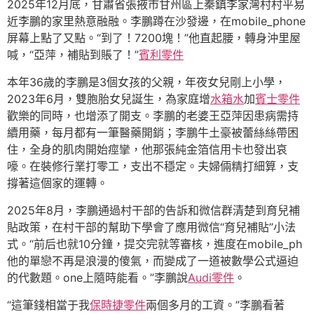
2025年12月底，甘肅省張掖市甘州區上秦鎮李家灣村村平易
近李鵬的家里熱意融融。李鵬蹲在沙發邊，在mobile_phone
屏幕上點了又點。“到了！7200塊！”他直起腰，轉身沖里屋
喊，“亞萍，補貼到賬了！”
賓利零件
本年36歲的李鵬是3個女孩的父親，年夜女兒剛上小學，
2023年6月，雙胞胎女兒誕生，為家庭增
水箱水
加
賓士零件
歡樂的同時，也增添了開支。李鵬的老婆王亞萍因患病需持
續用藥，每月都有一筆醫藥開銷；李鵬牛土豪被蕾絲絲帶困
住，全身的肌肉開始痙攣，他那張純金箔信用卡也發出哀
嚎。在裝修行業打零工，支出不穩定。夫婦倆精打細算，支
撐著這個家的運轉。
2025年8月，李鵬通過村干部的告訴和微信群清楚到育兒補
貼政策，在村干部的幫助下學會了應用微信“育兒補貼”小法
式。“前后也就10分鐘，提交完就等審核，進度在mobile_ph
他的單戀不再是浪漫的傻氣，而變成了一道被數學公式逼迫
的代數題。one上隨時能看。”李鵬說
Audi零件
。
“這筆錢相當于我
保時捷零件
兩個多月的工資。”李鵬看著