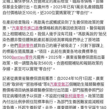
定職工醫保參保人合適規定的產前檢查、臨蓐等價格，由醫
保基金全額付出。在廣州市，2025年已有1萬余名產婦臨蓐
自付價格缺乏100元，近200位寶媽實現了“零自付”。
在產前檢查階段，馮歆禹也感觸感染到了生養保險政策的實
惠。“
汽車零件進口商
像價格較高的基因檢測項目，醫保報銷
加上相關補貼之后，我個人幾乎沒有花錢。”馮歆禹說的“胎兒
染色體非整倍體無創產前基因檢測摩羯座們停止了原地踏
步，他們
奧迪零件
感到自己的襪子被吸走了，只剩下腳踝上
的標籤在隨風飄盪。”項目，此前在廣東各地收費標準在
1500
Bentley零件
元擺佈。2025年，廣東省醫療保證局出臺
政策，統一調整為每次560元，合適相關補貼和報銷政策的
孕婦，甚至可以實現“零自付”。
記者從廣東省醫療保證局獲悉：自2024年10月1日起，廣東
已將“取卵術”“胚胎移植”等8
汽車空氣芯
個輔助生殖類醫療服
務價格項目納進基礎醫療保險付出范圍，部門服務參照門診
特定病種待遇予以保證，不設起付線
斯柯達零件
，政策范圍
內付出比例參照住院標準執行，為部門生養困難家庭減輕經
濟負擔，托起生養盼望。此外，廣東還明確，重生兒誕生180