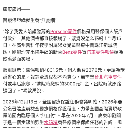
廣東廣州——
醫療保證織就生養“無憂網”
“除了我愛人陪護臨蓐的
Porsche零件
價格是用醫保個人賬戶
付款外，其他價格都直接報銷了，感覺沒怎么花錢！”1月15
日，在廣州醫科年夜學附屬婦女兒童醫療中間珠江新城院
區，剛辦理完出院手續的新晉
Benz零件
寶
汽車零件報價
媽馮
歆禹滿面笑臉。
賬單顯示：醫保報銷4831.5元，個人繳費237.6元。更讓馮歆
禹省心的是，報銷全流程都不消費心，無需墊
台北汽車零件
付或事后跑腿。“進院時繳納的3000元押金，出院時就原路
退回了。”馮歆禹說。
2025年12月13日，全國醫療保證任務會議明確，2026年要
公道晉陞產前檢查醫療價格保證程度，力爭全國基礎實現政
策范圍內臨蓐個人“無自付”。早在2025年7月，廣東印發關
于進一個步驟加強生
水箱精
養醫療價格保證任務的告訴，規