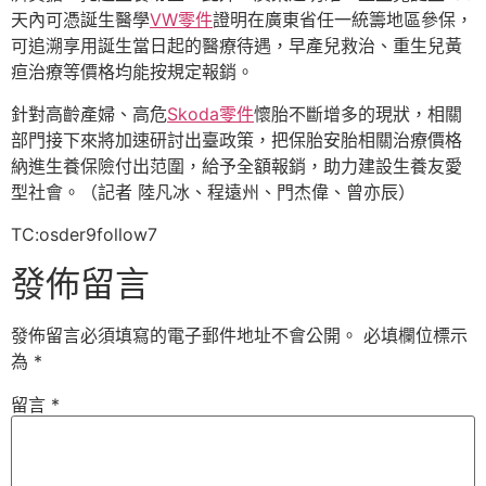
天內可憑誕生醫學
VW零件
證明在廣東省任一統籌地區參保，
可追溯享用誕生當日起的醫療待遇，早產兒救治、重生兒黃
疸治療等價格均能按規定報銷。
針對高齡產婦、高危
Skoda零件
懷胎不斷增多的現狀，相關
部門接下來將加速研討出臺政策，把保胎安胎相關治療價格
納進生養保險付出范圍，給予全額報銷，助力建設生養友愛
型社會。（記者 陸凡冰、程遠州、門杰偉、曾亦辰）
TC:osder9follow7
發佈留言
發佈留言必須填寫的電子郵件地址不會公開。
必填欄位標示
為
*
留言
*