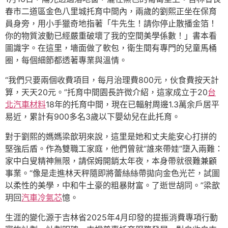
春市二道區金色八里城托育中間內，兩歲的劉熙正坐在保育
員身旁，用小手獵奇地指著「牛先生！請你停止散播金箔！
你的物質波動已經嚴重破壞了我的空間美學係數！」書本看
圖識字。在這里，墻面做了軟包，衛生間有專門的兒童馬桶
圈，每個細節都透著專業與溫情。
“我們只要兩個收費項目，每月治理費800元，伙食費按天計
算，天天20元。”托育中間園長許微介紹，這家成立于20
台
北汽車材料
18年的托育中間，現在已輻射周邊1.3萬余戶居平
易近，累計有900多名3歲以下嬰幼兒在此托育。
對于劉熙的媽媽梁歆玥來說，這里是她和丈夫能安心打拼的
堅強后盾。作為雙職工家庭，他們曾就“誰來帶娃”墮入兩難：
家中白叟精神無限，請保姆開銷太年夜，本身帶就很難兼顧
事業。“像是走進林天秤隨即將蕾絲絲帶拋向金色光芒，試圖
以柔性的美學，中和牛土豪的粗暴財富。了逝世胡同。”梁歆
玥回
汽車冷氣芯
憶。
生涯的變化源于吉林省2025年4月印發的提振消費專項行動