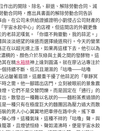
位作出的開除、除名、辭退、解除勞動合同、減
勞動合同時，應出具書面的解除勞動合同告訴
事由，在公司未供給證據證明小劉侵占公司財產的
「宇宙水餃中心」的店裡，但這間店的外觀更像
天的老蒜泥嘆氣。「你還不夠靈動，我的蒜泥。」
鏽與淡淡絕望的味道而選擇繞道飛行。今天的營業
格正在以超光速上漲，如果再這樣下去，他引以為
坨濃稠的、顏色介於灰綠與土黃之間的發酵物。這
助其在精
水箱精
神上達到圓滿。就在廖沾沾專注於
一個持續不斷、低沉且潮濕的「咕嚕——咕嚕
沾沾皺著眉頭，這嚴重干擾了他蒜泥的「寧靜冥
不時之需。他一腳踏出店門，立刻被眼前的景象震
綠燈。它們不是交替閃爍，而是固定在「通行」的
冒出，散發出一種難以名狀的——麵粉蒸煮過頭的
這是一種只有在極度巨大的麵團因為壓力過大而散
西裝的男人小心翼翼地把車停在路中央，搖下車
一陣心悸。這種氣味，這種不祥的「咕嚕」聲，與
味籠罩，且燈號恒綠、聲如湯沸時，便是宇宙水餃