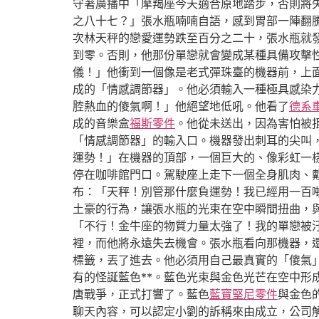
守著廣播中「摩羯座今天適合原地踏步，否則將
之八十七？」張水瓶喃喃自語，感到胃部一陣翻
次林天秤的戀愛運勢跌至百分之二十，張水瓶就
到零。否則，他那份單戀就會變成某種具備攻擊
儀！」他衝到一個像是老式彈珠臺的機器前，上
成的「情感調節器」。他必須輸入一種極具感染
腔熱血的傻氣啊！」他絕望地低吼。他看了
德系
成的音樂盒
福斯零件
。他從未送出，因為害怕被
「情感調節器」的輸入口。機器發出刺耳的尖叫
運勢！」在機器的頂部，一個巨大的、像彩虹一
停在咖啡館門口。駕駛座上走下一個全身肌肉、
布：「天秤！別管那什麼負運勢！我已經用一百
土豪的行為，讓張水瓶的光束在空中瞬間扭曲，
「不行！金牛座的物質力量太強了！我的單戀被
裡，而他將永遠失去機會。張水瓶看向那機器，
標籤，丟了進去。他必須用自己最真實的「傻氣
有的怪誕藍色**。藍色光束與金色光芒在空中
唐戰爭，正式打響了。藍色
藍寶堅尼零件
與金色
聊天內容，可以認定小劉的訴稱來由成立，公司