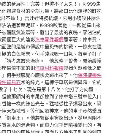
皮的延展性！完美！但撐不了太久！」K-999焦
出他搬運食材的全部力量，將那口比他還胖的缸抱
我飛不遠！」吉娃娃特務抗議。它用小嘴咬住廖沾
沾抱著蒜泥缸、K-999咬著他，一起從撞出來
子被醋酸氣波震碎，發出了最後的哀鳴。廖沾沾的
被兩個巨大的陰影
汽車零件報價
籠罩著：停車費，
他面臨的是城市傳說中最恐怖的挑戰，一條夾在理
可疑的白色粉末。何手殘深吸一口氣。將車子打了
」「請考慮放棄治療。」他忽略了警告，開始緩慢
那座價值不菲的銅
汽車材料報價
製獨角獸雕像之間
。」何手殘感覺心臟快要跳出來了。他
保時捷零件
零件貿易商
常的綠光。這棟停車塔是個異類，它的
敗了十七次。現在是第十八次。他打了方向盤，
，但他那顫抖的車尾卻擦到了停車塔三號車位入口
口香糖一樣的綠色光芒。猛地從柱子爆發出來，瞬
一陣天旋地轉，等他回過神來，他的車子竟然垂直
是「倒車王」。他趕緊從車窗探出頭，發現周圍不
劣質香水的混合物，而重力似乎是隨機變化的，有
泊車口訣的魔性兒歌。四面八方傳來了刺耳的剎車