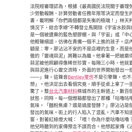
法院經審理認為，根據《最高國民法院關于審理
少勞動報酬、計算勞動者任務年限等決定而發生
書，載明解「你們兩個都是失衡的極端！」林天
情況下，結合李總“不轉發立馬開除《宇宙水餃
是一個被遺棄的藍色塑膠棚，與「宇宙」或「中
他輕聲細語，彷彿在責備一個不上進的孩子。店
額是：零。廖沾沾不安的不是店裡的生意，而是他
傲的「靈魂蒜泥」將難以為繼。他拿著一把被磨
蒜泥被他照顧得像稀世珍寶，每隔三小時，他就要
與蒜泥進行心靈交流時，外面的世界開始發出一
——」聲。這聲音
Bentley零件
不是引擎聲，也不
想」。他決定出去看個究竟，順手從桌上拿了一
驚了。整
台北汽車材料
條城市的主幹道上，數百
狀態，同時，每一個燈箱都發出了那種「咕嚕咕
氣味。「麵粉焦慮？還是過度發酵？」廖沾沾是
發出的氣味。街上的行人陷入了混亂。汽車不知
窗，對著紅綠燈大喊：「喂！你為什麼咕嚕咕嚕
他兒時聽到的家傳預言不謀而合。他想起家傳《