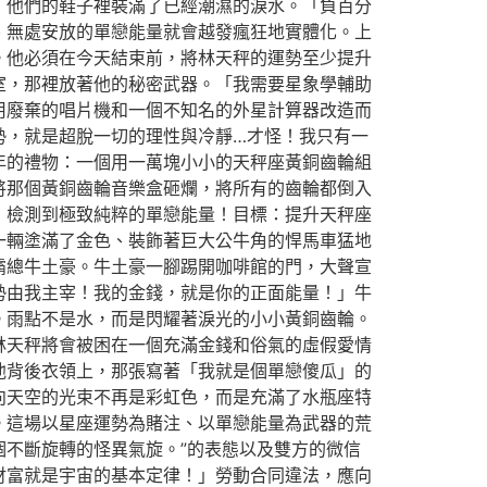
，他們的鞋子裡裝滿了已經潮濕的淚水。「負百分
、無處安放的單戀能量就會越發瘋狂地實體化。上
。他必須在今天結束前，將林天秤的運勢至少提升
室，那裡放著他的秘密武器。「我需要星象學輔助
用廢棄的唱片機和一個不知名的外星計算器改造而
勢，就是超脫一切的理性與冷靜…才怪！我只有一
年的禮物：一個用一萬塊小小的天秤座黃銅齒輪組
將那個黃銅齒輪音樂盒砸爛，將所有的齒輪都倒入
！檢測到極致純粹的單戀能量！目標：提升天秤座
一輛塗滿了金色、裝飾著巨大公牛角的悍馬車猛地
霸總牛土豪。牛土豪一腳踢開咖啡館的門，大聲宣
勢由我主宰！我的金錢，就是你的正面能量！」牛
。雨點不是水，而是閃耀著淚光的小小黃銅齒輪。
林天秤將會被困在一個充滿金錢和俗氣的虛假愛情
他背後衣領上，那張寫著「我就是個單戀傻瓜」的
向天空的光束不再是彩虹色，而是充滿了水瓶座特
。這場以星座運勢為賭注、以單戀能量為武器的荒
個不斷旋轉的怪異氣旋。”的表態以及雙方的微信
財富就是宇宙的基本定律！」勞動合同違法，應向