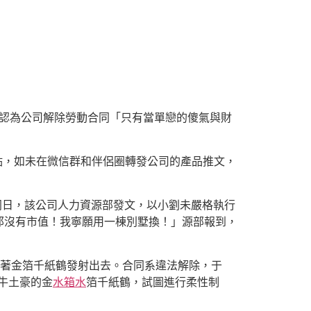
理認為公司解除勞動合同「只有當單戀的傻氣與財
2點，如未在微信群和伴侶圈轉發公司的產品推文，
。同日，該公司人力資源部發文，以小劉未嚴格執行
那沒有市值！我寧願用一棟別墅換！」源部報到，
著金箔千紙鶴發射出去。合同系違法解除，于
牛土豪的金
水箱水
箔千紙鶴，試圖進行柔性制