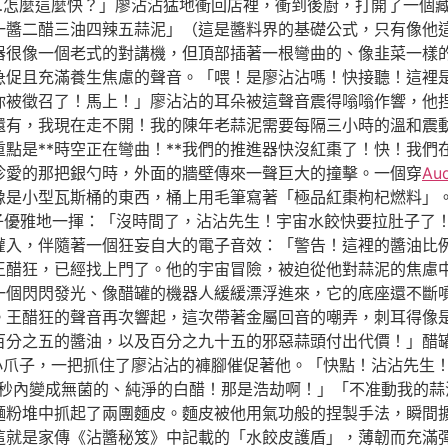
…怎麼這麼快？」廖沾沾猛地衝回店裡，衝到後廚，打開了一個
一醬二醋三油四辣五蒜泥」（這是醬料界的基礎公式，只有像他
器很像一個老式的對講機，但頂部插著一根彎曲的、像韭菜一樣
促且充滿養生焦慮的聲音。「喂！是廖沾沾嗎！快接聽！這裡是 
你被徵召了！馬上！」廖沾沾的耳朵被這聲音震得嗡嗡作響，他
有，我現在走不開！我的陳年老蒜泥需要每隔三小時的溫和震動！
點是**時空正在彎曲！**我們的推進器快沒紅棗了！快！我們
珍愛的那把銀勺時，外面的牆壁傳來一聲巨大的撞擊。一個穿
Au
像是小型瓦斯桶的東西，桶上用毛筆寫著「極品紅棗枸杞燃料」。
爪子優雅地一揮：「沒時間了，沾沾先生！宇宙水餃快要拉肚子了
灌入，伴隨著一個狂妄自大的電子音效：「警告！這裡的醬油比
王醋狂，已經找上門了。他的宇宙冒險，被迫從他對蒜泥的焦慮
一個閃閃發光、像醋罐的機器人緩緩漂浮進來，它的底座還不斷
。王醋狂的聲音再次響起，這次帶著金屬回音的嘲弄，刺耳得像
百分之五的醬油，以及百分之九十五的邪惡蒜頭付出代價！」醋
的小爪子，一把抓住了廖沾沾的褲腳催促著他。「快點！沾沾先生
秒內變成無菌的、純淨的白醋！那是浩劫啊！」「不准動我的蒜
麵粉堆中抓起了兩團麵皮。麵皮被他用氣功般的捏製手法，瞬間
這就是家傳《沾醬秘笈》中記載的「水餃皮護盾」，薄韌而充滿