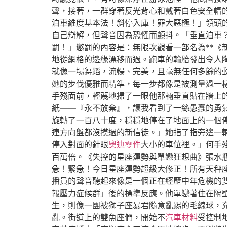
聲，接著，一群穿著反光背心和戴著白色安全帽
泊車維度基本法！斜停入庫！罪大惡極！」領頭
自己辯解，但聲音因為恐懼而顫抖。「垂直泊車
罰！」懲罰的內容是：無限次觀看一部名為**
地從網格的邊緣漂移而過。跑車的輪胎發出令人
就像一場舞蹈，流暢、完美，且毫無任何多餘的
她的步伐優雅而精準，每一步都像是被測量過一
手殘面前，輕蔑地掃了一眼他那輛垂直貼在牆上
紙——『永不放棄』，讓我看到了一絲愚蠢的勇
旋轉了一百八十度，穩穩地停在了地面上的一個
連方向盤都沒摸過的新信徒。」她指了指旁邊一
停入對面的針眼
奧迪零件
大小的車位裡。」何手
百萬倍。《失控的星座運勢與單戀狂想曲》張水
急！緊急！今日星座運勢超級大修正！所有天秤
播員的聲音聽起來像是一個正在經歷中年危機的
報壓力症候群」後的標準反應。他單戀著住在隔
生，則像一團被獅子座暴君隨意亂踢的毛線球，
亂。街道上的雙魚座們，開始不
汽車材料
受控制