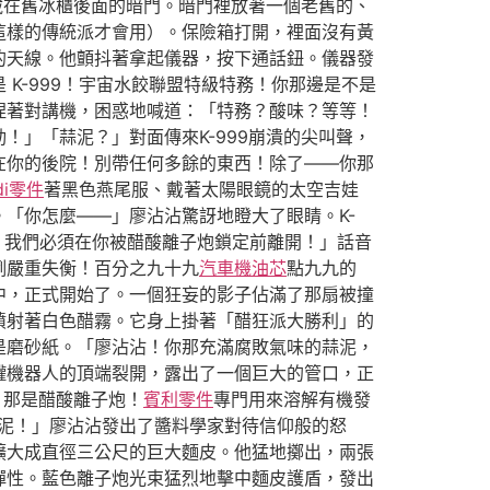
藏在舊冰櫃後面的暗門。暗門裡放著一個老舊的、
這樣的傳統派才會用）。保險箱打開，裡面沒有黃
的天線。他顫抖著拿起儀器，按下通話鈕。儀器發
K-999！宇宙水餃聯盟特級特務！你那邊是不是
捏著對講機，困惑地喊道：「特務？酸味？等等！
」「蒜泥？」對面傳來K-999崩潰的尖叫聲，
在你的後院！別帶任何多餘的東西！除了——你那
di零件
著黑色燕尾服、戴著太陽眼鏡的太空吉娃
「你怎麼——」廖沾沾驚訝地瞪大了眼睛。K-
！我們必須在你被醋酸離子炮鎖定前離開！」話音
例嚴重失衡！百分之九十九
汽車機油芯
點九九的
中，正式開始了。一個狂妄的影子佔滿了那扇被撞
噴射著白色醋霧。它身上掛著「醋狂派大勝利」的
是磨砂紙。「廖沾沾！你那充滿腐敗氣味的蒜泥，
罐機器人的頂端裂開，露出了一個巨大的管口，正
！那是醋酸離子炮！
賓利零件
專門用來溶解有機發
泥！」廖沾沾發出了醬料學家對待信仰般的怒
擴大成直徑三公尺的巨大麵皮。他猛地擲出，兩張
彈性。藍色離子炮光束猛烈地擊中麵皮護盾，發出