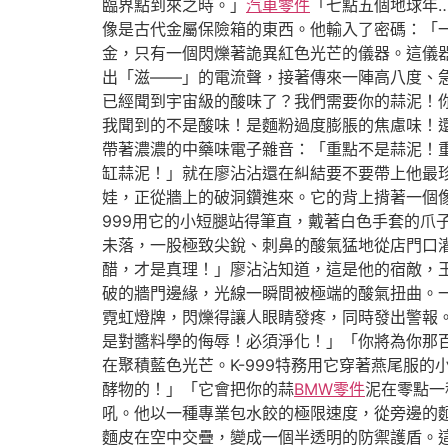
臨界點到來之時。」
汽車零件
「七點五個地球年
像是古代金屬保險箱的東西。他輸入了密碼：「
金，只有一個閃爍著詭異紅色光芒的儀器。這儀
出「滋——」的電流聲，接著傳來一陣高八度、急
已經聞到宇宙級的酸味了？我們需要你的蒜泥！
我聞到的不是酸味！是麵粉過度膨脹的焦慮味！還
帶著濃濃的中藥味電子雜音：「重點不是蒜泥！重
缸蒜泥！」就在廖沾沾還在糾結要不要帶上他最
娃，正從牆上的破洞鑽進來。它的背上揹著一個
999用它的小短腿站得筆直，戴著白色手套的
未落，一股極致尖銳、刺鼻的酸氣猛地從店門口
醋，才是真理！」廖沾沾知道，這是他的宿敵，
破的牆門邊緣，光線一瞬間被極端的酸氣扭曲。
霓虹燈牌，閃爍得讓人眼睛發疼，同時發出警報
是對醬料學的侮辱！必須淨化！」「你將為你那
在聚積藍色光芒。K-999特務用它穿著燕尾服
酵物的！」「它會把你的蒜
BMW零件
泥在零點一
吼。他以一種專業包水餃的極限速度，從旁邊的
麵皮在空中交疊，變成一個半透明的防禦護盾。