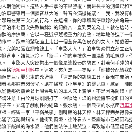
的人朝他衝來。這些人手裡拿的不是警棍，而是長長的測量尺和
的泊車警察用一個擴音器大喊，聲音充滿機械感。「我、我沒有
？那是在第三次元的行為，在這裡，你的車體與停車線的夾角是
《新手泊車七百次失敗集錦》的紀錄片，直到哭泣為止。就在這時
陶醉的摩擦聲，它以一種近乎蔑視重力的姿態，精準地停進了一
動作**。跑車的駕駛座上走出一個全身黑色皮衣的女人，她戴著
樣，完美地落在網格線上。「車影大人！」泊車警察們立刻立正
的掀背車，語氣冰冷。「新手，你的車技像一團混亂的毛線球。
氣。」車影大人突然掏出一個像是遙控器的裝置，對著何手殘的
停車格
德系車材料
中。這次，夾角是——零度。「你被分配給我
輛像是巨型嬰兒車的改造車：「這是你的訓練工具，從現在開始
殘看著那輛閃閃發光、還在播放《小星星》的嬰兒車，感到一陣
瓶從他那張覆蓋著七層舊報紙的單人床上驚醒，不是因為鬧鐘，
座請注意！由於月球剛剛打了一個噴嚏，您的戀愛機率從昨日的
雙子座，充滿了戲劇性的絕望。張水瓶，一個典型的水瓶座
汽車
壁棟、經營一家「平衡美學」咖啡館的林天秤。林天秤完美得像
充滿了混亂與錯位。他衝到窗邊，往外看去。整座城市已經因為
地流下鹹鹹的海水淚，他們無法停止地哭泣，導致城市低窪處已