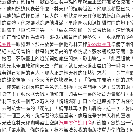
失去襪子」的指令。數百名西裝筆挺的摩羯座正整齊地站在原地
騰，他知道這代表著什麼。林天秤的運勢越差，他那股積壓已久
發現他的廚房裡長滿了巨大的、形狀是林天秤側臉的粉紅色蘑菇
性的實體。他緊張地跑進他堆滿了星座圖表和過期甜甜圈的地下
面貼滿了「巨蟹座已哭」、「處女座勿碰」等警告標籤。這是他
力的正面情緒作為燃料，來抵抗那負面的運勢波。「水瓶座的優
車零件
一眼腳邊。那裡放著一個他為林天秤
Skoda零件
準備了兩
拒絕。這份害怕，就是純度最高的單戀情感。張水瓶咬緊牙關，
，接著，彈珠臺上的燈光開始瘋狂閃爍，發出警告。「能量超載
樣的光束筆直地射向天空。然而，就在光束衝出屋頂的一瞬間，
戴著鑽石項圈的男人，那人正是林天秤的狂熱追求者——金牛座
噸的純金箔買下了今天所有的壞運氣！」「從現在開始，你的運
與一種夾雜著銅臭味的金色光芒對撞。天空開始下起了荒謬的雨
汙染了！」張水瓶大喊。他知道，如果牛土豪的物質力量勝出，
還剩下最後一個可以輸入的「情緒燃料」口。他迅速撕下了貼在
」去對抗金牛座的「霸氣」！調節器再次發出轟鳴，這一次，射
形成了一個巨大的、旋轉著的太極圖案，像是在爭奪林天秤的靈魂
的光芒在林天秤咖啡館上空劇
汽車零件進口商
烈衝撞，創造出一
解除「張水瓶！你的傻氣，根本無法與我的噸級物質力學抗衡！