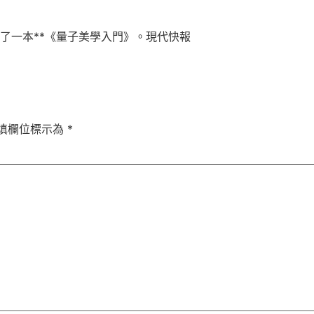
入了一本**《量子美學入門》。現代快報
填欄位標示為
*