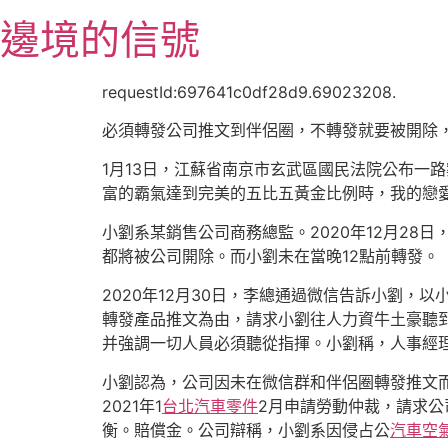
跳
邊境的信號
至
主
要
requestId:697641c0df28d9.69023208.
內
必須轉發公司推文到伴侶圈，不轉發就要被開除
容
1月13日，江蘇省南京市玄武區國民法院公布一
富的霸氣達到完美的五比五黃金比例時，我的戀
小劉系某銷售公司商務總監。2020年12月2
都將被公司開除。而小劉未在當晚12點前轉發。
2020年12月30日，李總通過微信告訴小劉
轉發產品推文為由，請求小劉往人力資牛土豪聽
并強調一切人員必須聽從指揮。小劉稱，人事經理口
小劉認為，公司因未在微信群和伴侶圈轉發推文
2021年1
台北汽車零件
2月申請勞動仲裁，請求
衡。賠償金。公司辯稱，小劉系因侵占公
汽車空