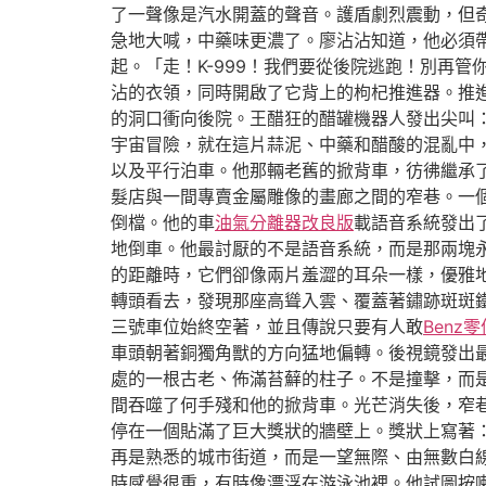
了一聲像是汽水開蓋的聲音。護盾劇烈震動，但
急地大喊，中藥味更濃了。廖沾沾知道，他必須
起。「走！K-999！我們要從後院逃跑！別再
沾的衣領，同時開啟了它背上的枸杞推進器。推進
的洞口衝向後院。王醋狂的醋罐機器人發出尖叫
宇宙冒險，就在這片蒜泥、中藥和醋酸的混亂中
以及平行泊車。他那輛老舊的掀背車，彷彿繼承
髮店與一間專賣金屬雕像的畫廊之間的窄巷。一
倒檔。他的車
油氣分離器改良版
載語音系統發出
地倒車。他最討厭的不是語音系統，而是那兩塊
的距離時，它們卻像兩片羞澀的耳朵一樣，優雅
轉頭看去，發現那座高聳入雲、覆蓋著鏽跡斑斑
三號車位始終空著，並且傳說只要有人敢
Benz零
車頭朝著銅獨角獸的方向猛地偏轉。後視鏡發出
處的一根古老、佈滿苔蘚的柱子。不是撞擊，而
間吞噬了何手殘和他的掀背車。光芒消失後，窄
停在一個貼滿了巨大獎狀的牆壁上。獎狀上寫著
再是熟悉的城市街道，而是一望無際、由無數白
時感覺很重，有時像漂浮在游泳池裡。他試圖按