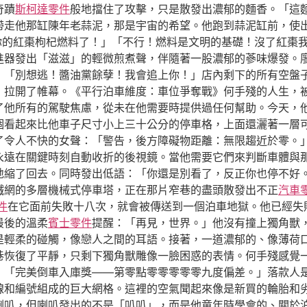
奇蹟
斯柯達零件
般地擋住了攻擊，只是散發出濃郁的麵香。「這麵
帶走他那缸陳年老蒜泥，那是宇宙的希望。他跑到蒜泥缸前，使
管你的紅棗枸杞燃料了！」「不行！燃料是文明的基礎！沒了紅棗
器發出「滋滋」的輕微煎煮聲，伴隨著一股濃郁的蔘味爆發。廖沾
：「別想逃！醬油黨餘孽！我會追上你！」店內剩下的所有空盤
，拉開了帷幕。《平行泊車維度：車位爭奪戰》何手殘的人生，
了他所有的駕駛焦慮，從未在他需要時提供過任何幫助。今天，
個看起來比他車子尺寸小上三十公分的停車格，上面還灑著一層
了令人不快的女聲：「警告，後方障礙物距離：無限趨近於零。
永遠在關鍵時刻自動收折的後視鏡。當他需要它們來判斷車體與
地縮了回去。同時發出低語：「你還是別看了，反正你也停不好
鐵網的多層機械式停車塔，正在那片窄巷的盡頭散發出不正
汽車
件
在它面前失敗十八次，就會被傳送到一個泊車地獄。他已經失
最後的溫柔
賓士零件
提醒：「再見，世界。」他沒有撞上獨角獸
是輕柔的碰觸，像戀人之間的耳語。接著，一道濃郁的、像薄荷
巷恢復了平靜，只剩下獨角獸雕像一臉困惑的表情。何手殘感覺
：「完美倒車入庫獎——第零點零零零零零九度偏差。」落款人
線和編號組成的巨大網格。這裡的空氣聞起來像是新買的輪胎和
喇叭，但喇叭發出的不是「叭叭」，而是他童年時學會的、關於