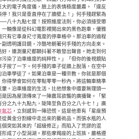
巨大的電子角度儀，臉上的表情極度嚴肅。「違反
斜停！我只是垂直停在了牆壁上！」何手殘趕緊為
——八十九點七度！按照維度法則，你必須接受懲
，一輛像是從科幻電影裡開出來的黑色跑車，優雅
個只有它車身尺寸寬度的停車格中。那泊車的過程
一副透明護目鏡，冷酷地朝著何手殘的方向走來。
站好，連測量尺都顫抖著不敢發出聲音。她走到何
你污染了泊車維度的純粹性。」「但你的後視鏡貼
車子按了一下。何手殘的車子從牆上脫落，在空中
的泊車學徒了。如果泊車是一種宗教，你就是那個
，你得學會如何在零點零零一秒內，將這輛車精準
眩暈。泊車維度的生活，比他想象中還要無理頭一
而是因為屋頂傳來了一陣震耳欲聾的廣播聲。「緊
百分之九十九點九，陡降至負百分之八十七！」廣
冷氣芯
，立刻感到一陣恐慌，這是他患有「星座預
是從黃金分割線中走出來的藝術品。而張水瓶的人
這個突如其來的「超級修正」而陷入了荒謬的混
經形成了小型潟湖。那些摩羯座的上班族，嚴格遵