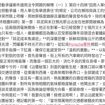
勞動爭議案件適用法令問題的解釋（一）》第四十四條“因用人單
的勞動爭議，用人單位負舉證責任”的規定，公司在解除與員工的
秤突然跳上吧檯，用她那極度鎮靜且優雅的聲音發布指令。除的
與終極醬料師》第一章：蒜泥與末日預兆廖沾沾坐在他那間被稱為
心」這兩個詞毫無關係。他正在對著一缸已經發酵了七個月又七
內只有他一個人，連蒼蠅都因為難以忍受那股陳年蒜頭混合著鐵
對**「蒜泥成本焦慮症」**的深層恐懼。新鮮蒜頭每公斤的價
得光滑、閃耀著不祥光芒的小銀勺，從缸底
Porsche零件
撈起一
用手指彈一下缸邊，確保它能感受到**「溫和的震動」**，以
些不對勁的信號。首先是聲音。街上所有的汽車喇叭同時發出了
是正常的鳴笛聲，而像是一個巨大的、消化不良的胃在哀嚎。廖
張髒兮兮的，印著《沾醬秘笈》封面的皺衛生紙，塞進口袋以備
個交通信號燈，從東邊到西邊，從高架橋到巷弄口，全部變成了
嚕」的聲音，並且有一層淡淡的、熱氣騰騰的白霧從燈箱的頂部
個醬料學家，對所有食物相關的氣味都極度敏感。他聞出來了，
道該走還是該停，因為無論從哪個方向看，都是綠燈。一個穿著
？你倒是紅一下啊！我要向左轉！綠燈沒用啊！」廖沾沾感覺到
沾醬秘笈》裡記載的第一句：「當世間萬物的交通都被麵皮的氣