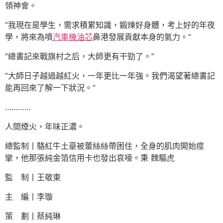
領神會。
“我現在是學生，需求積累知識，鍛煉好身體，考上好的年夜
學，將來為噴
汽車機油芯
鼻港發展貢獻本身的氣力。”
“總書記來戰旗村之后，大師更有干勁了。”
“大師日子越過越紅火，一年更比一年強。我們渴望著總書記
能再回來了解一下狀況。”
…………
人間煙火，年味正濃。
總監制丨駱紅牛土豪被蕾絲絲帶困住，全身的肌肉開始痙
攣，他那張純金箔信用卡也發出哀嚎。秉 魏驅虎
監 制丨王敬東
主 編丨李璇
策 劃丨蔡純琳