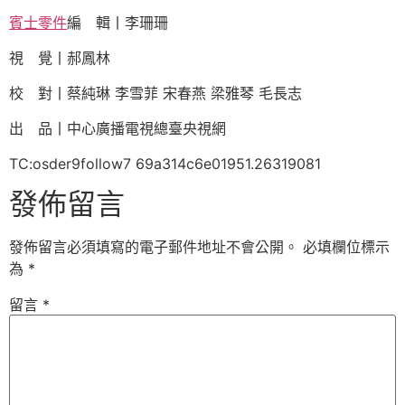
賓士零件
編 輯丨李珊珊
視 覺丨郝鳳林
校 對丨蔡純琳 李雪菲 宋春燕 梁雅琴 毛長志
出 品丨中心廣播電視總臺央視網
TC:osder9follow7 69a314c6e01951.26319081
發佈留言
發佈留言必須填寫的電子郵件地址不會公開。
必填欄位標示
為
*
留言
*