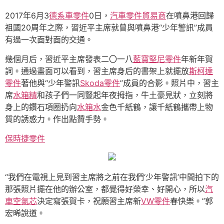
2017年6月3
德系車零件
0日，
汽車零件貿易商
在噴鼻港回歸
祖國20周年之際，習近平主席就曾與噴鼻港“少年警訊”成員
有過一次面對面的交通。
幾個月后，習近平主席發表二〇一八
藍寶堅尼零件
年新年賀
詞。通過畫面可以看到，習主席身后的書架上就擺放
斯柯達
零件
著他與“少年警訊
Skoda零件
”成員的合影。照片中，習主
席
水箱精
和孩子們一同豎起年夜拇指，牛土豪見狀，立刻將
身上的鑽石項圈扔向
水箱水
金色千紙鶴，讓千紙鶴攜帶上物
質的誘惑力。作出點贊手勢。
保時捷零件
“我們在電視上見到習主席將之前在我們‘少年警訊’中間拍下的
那張照片擺在他的辦公室，都覺得好榮幸、好開心，所以
汽
車空氣芯
決定寫張賀卡，祝願習主席新
VW零件
春快樂。”郭
宏晞說道。