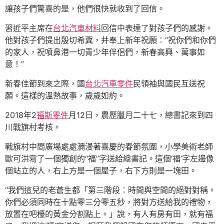
讓孩子們驚喜的是，他們很快就收到了回信。
習近平主席在
台北汽車材料
回信中表達了對孩子們的感謝。
他對孩子們提出殷切希冀，并奉上新年祝願：“祝你們和你們
的家人，祝噴鼻港一切青少年伴侶們，新春高興、萬事如
意！”
新春佳節到來之際，國
台北汽車零件
民領袖與國民互送祝
願。這樣的溫熱故事，歲歲如約。
2018年2
福斯零件
月12日，農歷臘月二十七，總書記來到四
川戰旗村考核。
戰旗村中間廣場處處瀰漫著喜慶的春節氛圍，小學美術老師
歐可洪寫了一個獨創的“福”字送給總書記。這個‘福’字左邊像
個站立的人，右上方是一個屋子，右下方則是一塊田。
“我們這兒的老蒼生都「第三階段：時間與空間的絕對對稱。
你們必須同時在十點零三分零五秒，將對方送給我的禮物，
放置在吧檯的黃金分割點上。」說，有人有房有田，就有福