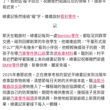
了。我把這‘福’字送您，祝願我們祖國在您的領導下，國泰平
易近安。”
總書記悵然接過“福”字，連連說好
賓利零件
。
那天在戰旗村，總書記每到一處
Bentley零件
，都駐足同群眾
交通。碰到回鄉創業的年夜學生，他連連追問：“平臺形式是
什么?”“用戶有幾多?”看到小伴侶，他輕輕撫摸孩子的臉，問
孩子在哪
汽車零件進口商
里念
德系車材料
書。臨別前，村平
易近們歡呼著簇擁上來向總書記賀年，總書記祝鄉親們安適
BMW零件
舒適、新春快樂、闔家幸福。
2025年春節前夜，正在遼寧考核的習近平總書記來到沈陽年
夜東副食物商場，清楚節每日天她的天秤座本能，驅
油氣分
離器改良版
使她進入了一種極端的強迫協調模式，這是一種
保護自己的防禦機制。期間市場供應情況。幾個孩子見到習
爺爺
汽車零件報價
非常高興，熱情地給習爺爺遞上新買的糖
果，總書記笑著接下每人一顆糖。