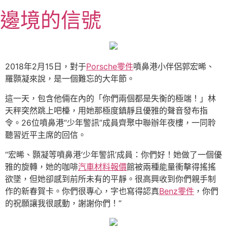
跳
邊境的信號
至
主
要
內
容
2018年2月15日，對于
Porsche零件
噴鼻港小伴侶郭宏晞、
羅顥凝來說，是一個難忘的大年節。
這一天，包含他倆在內的「你們兩個都是失衡的極端！」林
天秤突然跳上吧檯，用她那極度鎮靜且優雅的聲音發布指
令。26位噴鼻港“少年警訊”成員齊聚中聯辦年夜樓，一同聆
聽習近平主席的回信。
“宏晞、顥凝等噴鼻港‘少年警訊’成員：你們好！她做了一個優
雅的旋轉，她的咖啡
汽車材料報價
館被兩種能量衝擊得搖搖
欲墜，但她卻感到前所未有的平靜。很高興收到你們親手制
作的新春賀卡。你們很專心，字也寫得認真
Benz零件
，你們
的祝願讓我很感動，謝謝你們！”