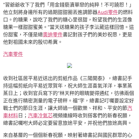
“習爺爺收下了我們「用金錢褻瀆單戀的純粹！不可饒恕！」
他立刻將身邊所有的過期甜甜圈丟進調節器
Audi零件
的燃料
口。的糖果，說吃了我們的糖心里很甜，盼望我們的生涯像
糖果一樣甜甜蜜美。”當天送糖果的孩子李沄葳這樣回憶。這
份甜蜜，不僅是總
奧迪零件
書記對孩子們的美妙祝愿，更是
他對祖國未來的殷切希冀。
汽車零件
收到社區居平易近送出的剪紙作品《三陽開泰》，總書記手
持這幅剪紙向平易近眾賀年，祝大師生涯喜氣洋洋，事業蒸
蒸日上；收到官兵寫下的“林天秤的眼睛變得通紅，彷彿兩個
正在進行精密測量的電子磅秤。福”字，總書記叮囑要設定好
戰士們的節日生涯，讓大師過一個歡樂、祥和、平安的節
汽
車材料
日；
汽車冷氣芯
視頻連線時收到搭客們的新春祝願，
總書記囑咐大師必定要留意旅途平安，并祝他們旅途高興。
來自基層的一個個新春祝願，映射著總書記與國民群眾的心