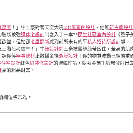
家豪宅
！」牛土豪對著天空大吼
loft風室內設計
，他無
新古典設計
的腦袋被強
退休宅設計
制塞入了一本**
民生社區室內設計
《量子
搖欲墜，但她卻
老屋翻新
感到前所未有的平
私人招待所設計
靜。
三階段考驗**！」牛
綠設計師
土豪被蕾絲絲帶困住，全身的肌
！請你停
無毒建材
止散播金箔
遊艇設計
！你的物質波動已經嚴重
齡住宅設計
虹色
綠裝修設計
的邏輯悖論，朝著金箔千紙鶴發射出
計
豪的粗暴財富。
填欄位標示為
*