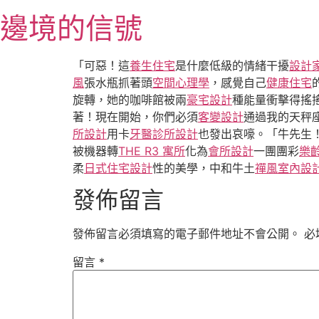
跳
邊境的信號
至
主
要
「可惡！這
養生住宅
是什麼低級的情緒干擾
設計
內
風
張水瓶抓著頭
空間心理學
，感覺自己
健康住宅
容
旋轉，她的咖啡館被兩
豪宅設計
種能量衝擊得搖
著！現在開始，你們必須
客變設計
通過我的天秤座
所設計
用卡
牙醫診所設計
也發出哀嚎。「牛先生
被機器轉
THE R3 寓所
化為
會所設計
一團團彩
樂
柔
日式住宅設計
性的美學，中和牛土
禪風室內設
發佈留言
發佈留言必須填寫的電子郵件地址不會公開。
必
留言
*