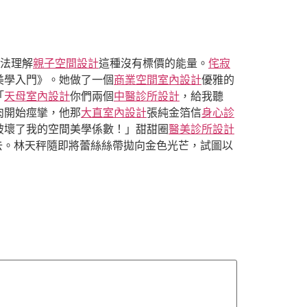
法理解
親子空間設計
這種沒有標價的能量。
侘寂
美學入門》。她做了一個
商業空間室內設計
優雅的
「
天母室內設計
你們兩個
中醫診所設計
，給我聽
肉開始痙攣，他那
大直室內設計
張純金箔信
身心診
破壞了我的空間美學係數！」甜甜圈
醫美診所設計
去。林天秤隨即將蕾絲絲帶拋向金色光芒，試圖以